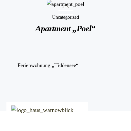
Skip
Back
Menu
to
To
Uncategorized
content
Top
Apartment „Poel“
Ferienwohnung „Hiddensee“